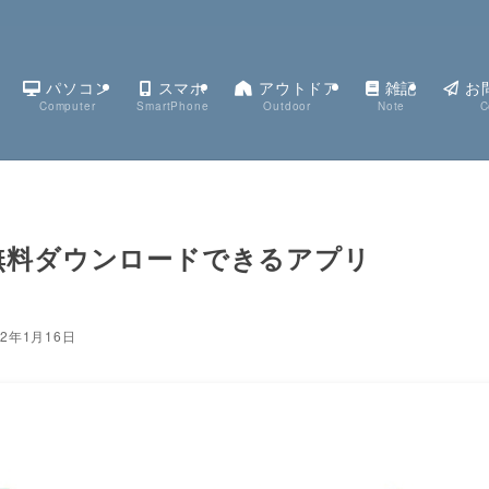
パソコン
スマホ
アウトドア
雑記
お
Computer
SmartPhone
Outdoor
Note
C
画を無料ダウンロードできるアプリ
22年1月16日